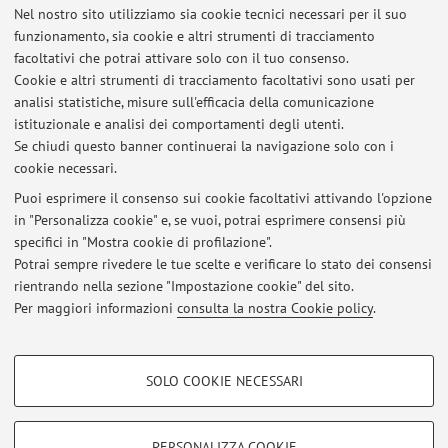
Nel nostro sito utilizziamo sia cookie tecnici necessari per il suo
Viale Berti Pichat 6/2, Bologna -
Vai alla mappa
funzionamento, sia cookie e altri strumenti di tracciamento
facoltativi che potrai attivare solo con il tuo consenso.
Risorse in rete
Cookie e altri strumenti di tracciamento facoltativi sono usati per
analisi statistiche, misure sull'efficacia della comunicazione
istituzionale e analisi dei comportamenti degli utenti.
ORCID
Se chiudi questo banner continuerai la navigazione solo con i
cookie necessari.
Puoi esprimere il consenso sui cookie facoltativi attivando l'opzione
in "Personalizza cookie" e, se vuoi, potrai esprimere consensi più
Ultimi avvisi
specifici in "Mostra cookie di profilazione".
Potrai sempre rivedere le tue scelte e verificare lo stato dei consensi
Al momento non sono presenti avvisi.
rientrando nella sezione "Impostazione cookie" del sito.
Per maggiori informazioni
consulta la nostra Cookie policy
.
COOKIE DI PROFILAZIONE - FACOLTATIVI
SOLO COOKIE NECESSARI
Area riservata
Si tratta di cookie utilizzati per analizzare le caratteristiche della navigazione
degli utenti, creare profili in base al loro comportamento sul sito, per analisi
Accedi tramite
login
per gestire tutti i contenuti del sito.
di marketing.
PERSONALIZZA COOKIE