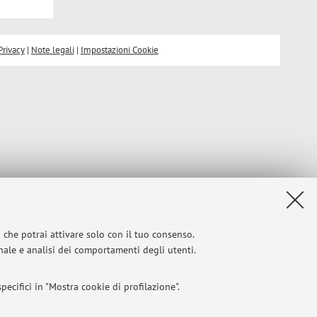
Privacy
|
Note legali
|
Impostazioni Cookie
i che potrai attivare solo con il tuo consenso.
onale e analisi dei comportamenti degli utenti.
ecifici in "Mostra cookie di profilazione".