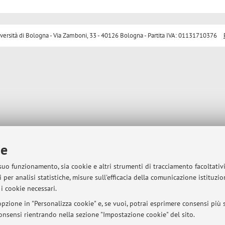
sità di Bologna - Via Zamboni, 33 - 40126 Bologna - Partita IVA: 01131710376
ie
 suo funzionamento, sia cookie e altri strumenti di tracciamento facoltativ
 per analisi statistiche, misure sull'efficacia della comunicazione istituzi
i cookie necessari.
pzione in "Personalizza cookie" e, se vuoi, potrai esprimere consensi più sp
 consensi rientrando nella sezione "Impostazione cookie" del sito.