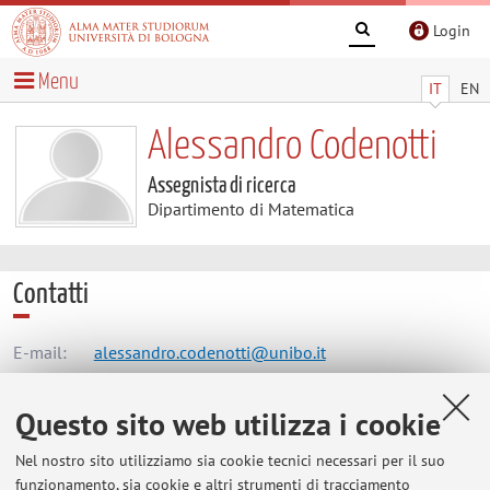
Login
Menu
IT
EN
Alessandro Codenotti
Assegnista di ricerca
Dipartimento di Matematica
Contatti
E-mail:
alessandro.codenotti@unibo.it
Questo sito web utilizza i cookie
Dipartimento di Matematica
Nel nostro sito utilizziamo sia cookie tecnici necessari per il suo
Piazza di Porta S.Donato 5, Bologna -
Vai alla mappa
funzionamento, sia cookie e altri strumenti di tracciamento