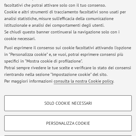
facoltativi che potrai attivare solo con il tuo consenso.
Risorse in rete
Cookie e altri strumenti di tracciamento facoltativi sono usati per
analisi statistiche, misure sull'efficacia della comunicazione
istituzionale e analisi dei comportamenti degli utenti.
ORCID
Se chiudi questo banner continuerai la navigazione solo con i
cookie necessari.
Puoi esprimere il consenso sui cookie facoltativi attivando l'opzione
in "Personalizza cookie" e, se vuoi, potrai esprimere consensi più
Ultimi avvisi
specifici in "Mostra cookie di profilazione".
Potrai sempre rivedere le tue scelte e verificare lo stato dei consensi
Al momento non sono presenti avvisi.
rientrando nella sezione "Impostazione cookie" del sito.
Per maggiori informazioni
consulta la nostra Cookie policy
.
COOKIE DI PROFILAZIONE - FACOLTATIVI
SOLO COOKIE NECESSARI
Si tratta di cookie utilizzati per analizzare le caratteristiche della navigazione
Area riservata
degli utenti, creare profili in base al loro comportamento sul sito, per analisi
Accedi tramite
login
per gestire tutti i contenuti del sito.
di marketing.
PERSONALIZZA COOKIE
Mostra cookie di profilazione