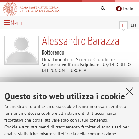
Login
Menu
IT
EN
Alessandro Barazza
Dottorando
Dipartimento di Scienze Giuridiche
Settore scientifico disciplinare: IUS/14 DIRITTO
DELL'UNIONE EUROPEA
Contatti
Questo sito web utilizza i cookie
Nel nostro sito utilizziamo sia cookie tecnici necessari per il suo
E-mail:
alessandro.barazza2@unibo.it
funzionamento, sia cookie e altri strumenti di tracciamento
facoltativi che potrai attivare solo con il tuo consenso.
Cookie e altri strumenti di tracciamento facoltativi sono usati per
Dipartimento di Scienze Giuridiche
analisi statistiche, misure sull'efficacia della comunicazione