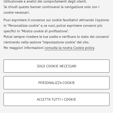
Via Zamboni 27/29, Bologna -
Vai alla mappa
istituzionale e analisi dei comportamenti degli utenti.
Se chiudi questo banner continuerai la navigazione solo con i
cookie necessari.
Puoi esprimere il consenso sui cookie facoltativi attivando l'opzione
Ultimi avvisi
in "Personalizza cookie" e, se vuoi, potrai esprimere consensi più
specifici in "Mostra cookie di profilazione".
Al momento non sono presenti avvisi.
Potrai sempre rivedere le tue scelte e verificare lo stato dei consensi
rientrando nella sezione "Impostazione cookie" del sito.
Per maggiori informazioni
consulta la nostra Cookie policy
.
COOKIE DI PROFILAZIONE - FACOLTATIVI
Area riservata
SOLO COOKIE NECESSARI
Si tratta di cookie utilizzati per analizzare le caratteristiche della navigazione
Accedi tramite
login
per gestire tutti i contenuti del sito.
degli utenti, creare profili in base al loro comportamento sul sito, per analisi
di marketing.
PERSONALIZZA COOKIE
Mostra cookie di profilazione
© 2026 - ALMA MATER STUDIORUM - Università di Bologna - Via
Zamboni, 33 - 40126 Bologna - Partita IVA: 01131710376
Google/Youtube Video
COOKIE TECNICI - NECESSARI
ACCETTA TUTTI I COOKIE
Privacy
|
Note legali
|
Impostazioni Cookie
Facebook
Si tratta di cookie tecnici utilizzati, a titolo esemplificativo, per il corretto
Vimeo
funzionamento del sito, salvare le preferenze di navigazione, per il