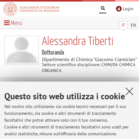
Login
Menu
IT
EN
Alessandra Tiberti
Dottoranda
Dipartimento di Chimica "Giacomo Ciamician"
Settore scientifico disciplinare: CHIM/06 CHIMICA
ORGANICA
Contatti
Questo sito web utilizza i cookie
Nel nostro sito utilizziamo sia cookie tecnici necessari per il suo
E-mail:
alessandra.tiberti2@unibo.it
funzionamento, sia cookie e altri strumenti di tracciamento
facoltativi che potrai attivare solo con il tuo consenso.
Cookie e altri strumenti di tracciamento facoltativi sono usati per
Dipartimento di Chimica "Giacomo Ciamician"
analisi statistiche, misure sull'efficacia della comunicazione