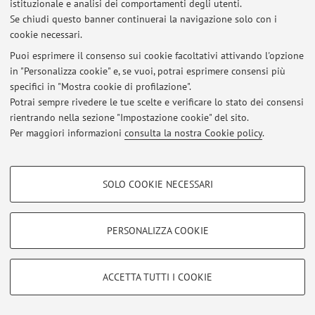
Via Gobetti 85, Bologna -
Vai alla mappa
istituzionale e analisi dei comportamenti degli utenti.
Se chiudi questo banner continuerai la navigazione solo con i
cookie necessari.
Puoi esprimere il consenso sui cookie facoltativi attivando l'opzione
Ultimi avvisi
in "Personalizza cookie" e, se vuoi, potrai esprimere consensi più
specifici in "Mostra cookie di profilazione".
Al momento non sono presenti avvisi.
Potrai sempre rivedere le tue scelte e verificare lo stato dei consensi
rientrando nella sezione "Impostazione cookie" del sito.
Per maggiori informazioni
consulta la nostra Cookie policy
.
COOKIE DI PROFILAZIONE - FACOLTATIVI
Area riservata
SOLO COOKIE NECESSARI
Si tratta di cookie utilizzati per analizzare le caratteristiche della navigazione
Accedi tramite
login
per gestire tutti i contenuti del sito.
degli utenti, creare profili in base al loro comportamento sul sito, per analisi
di marketing.
PERSONALIZZA COOKIE
Mostra cookie di profilazione
© 2026 - ALMA MATER STUDIORUM - Università di Bologna - Via
Zamboni, 33 - 40126 Bologna - Partita IVA: 01131710376
Google/Youtube Video
COOKIE TECNICI - NECESSARI
ACCETTA TUTTI I COOKIE
Privacy
|
Note legali
|
Impostazioni Cookie
Facebook
Si tratta di cookie tecnici utilizzati, a titolo esemplificativo, per il corretto
Vimeo
funzionamento del sito, salvare le preferenze di navigazione, per il