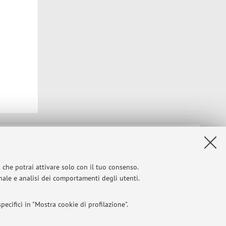
Privacy
|
Note legali
|
Impostazioni Cookie
i che potrai attivare solo con il tuo consenso.
onale e analisi dei comportamenti degli utenti.
ecifici in "Mostra cookie di profilazione".