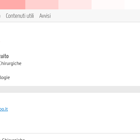
a
Contenuti utili
Avvisi
i
tuito
Chirurgiche
logie
o.it