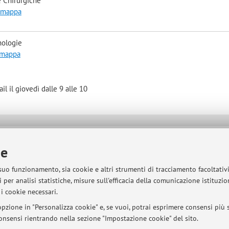
 Chirurgiche
a mappa
nologie
a mappa
l il giovedì dalle 9 alle 10
sità di Bologna - Via Zamboni, 33 - 40126 Bologna - Partita IVA: 01131710376
ie
 suo funzionamento, sia cookie e altri strumenti di tracciamento facoltativ
 per analisi statistiche, misure sull'efficacia della comunicazione istituzi
i cookie necessari.
pzione in "Personalizza cookie" e, se vuoi, potrai esprimere consensi più sp
 consensi rientrando nella sezione "Impostazione cookie" del sito.