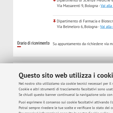
Dipartimento di Scienze Mediche e
Via Massarenti 9, Bologna -
Vai all
Dipartimento di Farmacia e Biotec
Via Belmeloro 6, Bologna -
Vai all
Orario di ricevimento
Su appuntamento da richiedere via mai
© 2026 - ALMA MATER STUDIORUM - Univer
Questo sito web utilizza i cook
Nel nostro sito utilizziamo sia cookie tecnici necessari per il
Cookie e altri strumenti di tracciamento facoltativi sono usati
Se chiudi questo banner continuerai la navigazione solo con 
Puoi esprimere il consenso sui cookie facoltativi attivando l'o
Potrai sempre rivedere le tue scelte e verificare lo stato dei