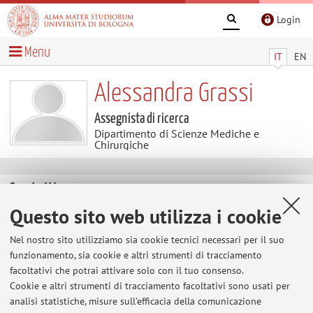
Login
Menu
IT
EN
Alessandra Grassi
Assegnista di ricerca
Dipartimento di Scienze Mediche e
Chirurgiche
Contatti
Questo sito web utilizza i cookie
E-mail:
alessandra.grassi11@unibo.it
Nel nostro sito utilizziamo sia cookie tecnici necessari per il suo
funzionamento, sia cookie e altri strumenti di tracciamento
facoltativi che potrai attivare solo con il tuo consenso.
Dipartimento di Scienze Mediche e Chirurgiche
Cookie e altri strumenti di tracciamento facoltativi sono usati per
Via Massarenti 9, Bologna -
Vai alla mappa
analisi statistiche, misure sull'efficacia della comunicazione