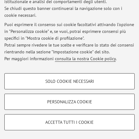
istituzionale e analisi dei comportamenti degli utenti.
Se chiudi questo banner continuerai la navigazione solo con i
cookie necessari.
Ultimi avvisi
Puoi esprimere il consenso sui cookie facoltativi attivando l'opzione
in "Personalizza cookie" e, se vuoi, potrai esprimere consensi più
Al momento non sono presenti avvisi.
specifici in "Mostra cookie di profilazione".
Potrai sempre rivedere le tue scelte e verificare lo stato dei consensi
rientrando nella sezione "Impostazione cookie" del sito.
Per maggiori informazioni
consulta la nostra Cookie policy
.
Area riservata
COOKIE DI PROFILAZIONE - FACOLTATIVI
Accedi tramite
login
per gestire tutti i contenuti del sito.
SOLO COOKIE NECESSARI
Si tratta di cookie utilizzati per analizzare le caratteristiche della navigazione
degli utenti, creare profili in base al loro comportamento sul sito, per analisi
di marketing.
PERSONALIZZA COOKIE
© 2026 - ALMA MATER STUDIORUM - Università di Bologna - Via
Mostra cookie di profilazione
Zamboni, 33 - 40126 Bologna - Partita IVA: 01131710376
Privacy
|
Note legali
|
Impostazioni Cookie
Google/Youtube Video
COOKIE TECNICI - NECESSARI
ACCETTA TUTTI I COOKIE
Facebook
Si tratta di cookie tecnici utilizzati, a titolo esemplificativo, per il corretto
Vimeo
funzionamento del sito, salvare le preferenze di navigazione, per il