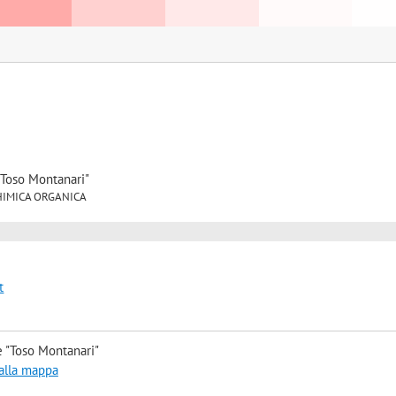
"Toso Montanari"
6 CHIMICA ORGANICA
t
e "Toso Montanari"
 alla mappa