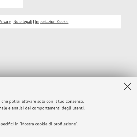
Privacy
|
Note legali
|
Impostazioni Cookie
i che potrai attivare solo con il tuo consenso.
onale e analisi dei comportamenti degli utenti.
ecifici in "Mostra cookie di profilazione".