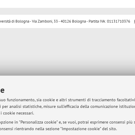
sità di Bologna - Via Zamboni, 33 - 40126 Bologna - Partita IVA: 01131710376
ie
 suo funzionamento, sia cookie e altri strumenti di tracciamento facoltativ
 per analisi statistiche, misure sull'efficacia della comunicazione istituzi
i cookie necessari.
pzione in "Personalizza cookie" e, se vuoi, potrai esprimere consensi più sp
 consensi rientrando nella sezione "Impostazione cookie" del sito.