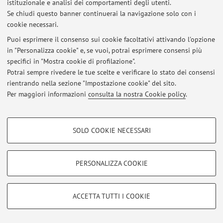
Via Zamboni 27/29, Bologna -
Vai alla mappa
istituzionale e analisi dei comportamenti degli utenti.
Se chiudi questo banner continuerai la navigazione solo con i
cookie necessari.
Puoi esprimere il consenso sui cookie facoltativi attivando l'opzione
Ultimi avvisi
in "Personalizza cookie" e, se vuoi, potrai esprimere consensi più
specifici in "Mostra cookie di profilazione".
Al momento non sono presenti avvisi.
Potrai sempre rivedere le tue scelte e verificare lo stato dei consensi
rientrando nella sezione "Impostazione cookie" del sito.
Per maggiori informazioni
consulta la nostra Cookie policy
.
COOKIE DI PROFILAZIONE - FACOLTATIVI
Area riservata
SOLO COOKIE NECESSARI
Si tratta di cookie utilizzati per analizzare le caratteristiche della navigazione
Accedi tramite
login
per gestire tutti i contenuti del sito.
degli utenti, creare profili in base al loro comportamento sul sito, per analisi
di marketing.
PERSONALIZZA COOKIE
Mostra cookie di profilazione
© 2026 - ALMA MATER STUDIORUM - Università di Bologna - Via
Zamboni, 33 - 40126 Bologna - Partita IVA: 01131710376
Google/Youtube Video
COOKIE TECNICI - NECESSARI
ACCETTA TUTTI I COOKIE
Privacy
|
Note legali
|
Impostazioni Cookie
Facebook
Si tratta di cookie tecnici utilizzati, a titolo esemplificativo, per il corretto
Vimeo
funzionamento del sito, salvare le preferenze di navigazione, per il