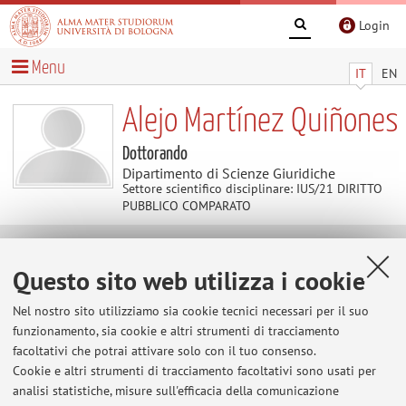
Login
Menu
IT
EN
Alejo Martínez Quiñones
Dottorando
Dipartimento di Scienze Giuridiche
Settore scientifico disciplinare: IUS/21 DIRITTO
PUBBLICO COMPARATO
Contatti
Questo sito web utilizza i cookie
Nel nostro sito utilizziamo sia cookie tecnici necessari per il suo
E-mail:
alejo.martinez2@unibo.it
funzionamento, sia cookie e altri strumenti di tracciamento
facoltativi che potrai attivare solo con il tuo consenso.
Cookie e altri strumenti di tracciamento facoltativi sono usati per
Dipartimento di Scienze Giuridiche
analisi statistiche, misure sull'efficacia della comunicazione