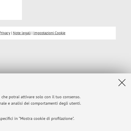
Privacy
|
Note legali
|
Impostazioni Cookie
i che potrai attivare solo con il tuo consenso.
onale e analisi dei comportamenti degli utenti.
ecifici in "Mostra cookie di profilazione".