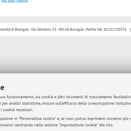
-
Vai alla mappa
sità di Bologna - Via Zamboni, 33 - 40126 Bologna - Partita IVA: 01131710376
ie
 suo funzionamento, sia cookie e altri strumenti di tracciamento facoltativ
 per analisi statistiche, misure sull'efficacia della comunicazione istituzi
i cookie necessari.
pzione in "Personalizza cookie" e, se vuoi, potrai esprimere consensi più sp
 consensi rientrando nella sezione "Impostazione cookie" del sito.