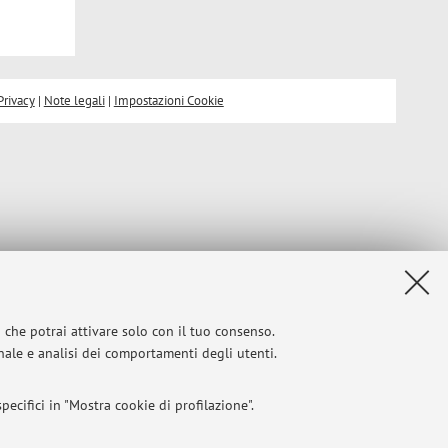
Privacy
|
Note legali
|
Impostazioni Cookie
i che potrai attivare solo con il tuo consenso.
onale e analisi dei comportamenti degli utenti.
ecifici in "Mostra cookie di profilazione".