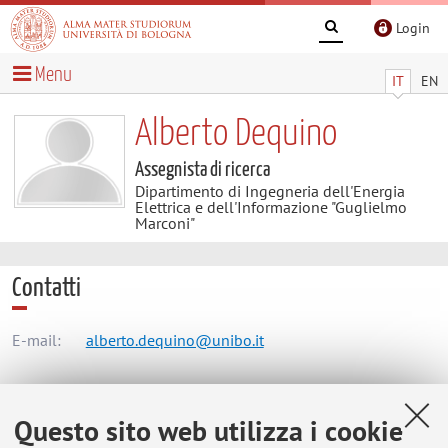
Login
Menu
IT
EN
Alberto Dequino
Assegnista di ricerca
Dipartimento di Ingegneria dell'Energia
Elettrica e dell'Informazione "Guglielmo
Marconi"
Contatti
E-mail:
alberto.dequino@unibo.it
Dipartimento di Ingegneria dell'Energia Elettrica e
Questo sito web utilizza i cookie
dell'Informazione "Guglielmo Marconi"