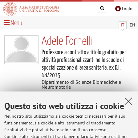
Login
Menu
IT
EN
Adele Fornelli
Professore a contratto a titolo gratuito per
attività professionalizzanti nelle scuole di
specializzazione di area sanitaria, ex D.I.
68/2015
Dipartimento di Scienze Biomediche e
Neuromotorie
Questo sito web utilizza i cookie
Contatti
Nel nostro sito utilizziamo sia cookie tecnici necessari per il suo
E-mail:
adele.fornelli2@unibo.it
funzionamento, sia cookie e altri strumenti di tracciamento
facoltativi che potrai attivare solo con il tuo consenso.
Cookie e altri strumenti di tracciamento facoltativi sono usati per