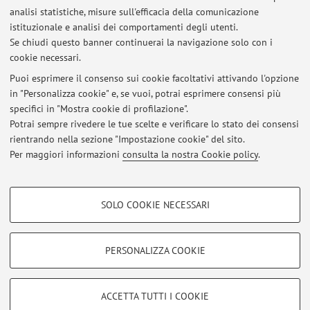
analisi statistiche, misure sull'efficacia della comunicazione
Dipartimento di Scienze Biomediche e Neuromotorie
istituzionale e analisi dei comportamenti degli utenti.
Via Massarenti 9, Bologna -
Vai alla mappa
Se chiudi questo banner continuerai la navigazione solo con i
cookie necessari.
Puoi esprimere il consenso sui cookie facoltativi attivando l'opzione
in "Personalizza cookie" e, se vuoi, potrai esprimere consensi più
Ultimi avvisi
specifici in "Mostra cookie di profilazione".
Potrai sempre rivedere le tue scelte e verificare lo stato dei consensi
Al momento non sono presenti avvisi.
rientrando nella sezione "Impostazione cookie" del sito.
Per maggiori informazioni
consulta la nostra Cookie policy
.
COOKIE DI PROFILAZIONE - FACOLTATIVI
SOLO COOKIE NECESSARI
Si tratta di cookie utilizzati per analizzare le caratteristiche della navigazione
Area riservata
degli utenti, creare profili in base al loro comportamento sul sito, per analisi
Accedi tramite
login
per gestire tutti i contenuti del sito.
di marketing.
PERSONALIZZA COOKIE
Mostra cookie di profilazione
© 2026 - ALMA MATER STUDIORUM - Università di Bologna - Via
Google/Youtube Video
COOKIE TECNICI - NECESSARI
ACCETTA TUTTI I COOKIE
Zamboni, 33 - 40126 Bologna - Partita IVA: 01131710376
Facebook