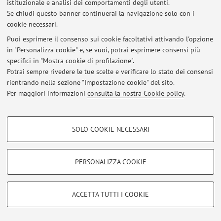
istituzionale e analisi dei comportamenti degli utenti.
Viale del Risorgimento 2, Bologna -
Vai alla mappa
Se chiudi questo banner continuerai la navigazione solo con i
cookie necessari.
Puoi esprimere il consenso sui cookie facoltativi attivando l'opzione
in "Personalizza cookie" e, se vuoi, potrai esprimere consensi più
Ultimi avvisi
specifici in "Mostra cookie di profilazione".
Potrai sempre rivedere le tue scelte e verificare lo stato dei consensi
Al momento non sono presenti avvisi.
rientrando nella sezione "Impostazione cookie" del sito.
Per maggiori informazioni
consulta la nostra Cookie policy
.
COOKIE DI PROFILAZIONE - FACOLTATIVI
SOLO COOKIE NECESSARI
Si tratta di cookie utilizzati per analizzare le caratteristiche della navigazione
Area riservata
degli utenti, creare profili in base al loro comportamento sul sito, per analisi
Accedi tramite
login
per gestire tutti i contenuti del sito.
di marketing.
PERSONALIZZA COOKIE
Mostra cookie di profilazione
© 2026 - ALMA MATER STUDIORUM - Università di Bologna - Via
Google/Youtube Video
COOKIE TECNICI - NECESSARI
ACCETTA TUTTI I COOKIE
Zamboni, 33 - 40126 Bologna - Partita IVA: 01131710376
Facebook
Privacy
|
Note legali
|
Impostazioni Cookie
Si tratta di cookie tecnici utilizzati, a titolo esemplificativo, per il corretto
Vimeo
funzionamento del sito, salvare le preferenze di navigazione, per il