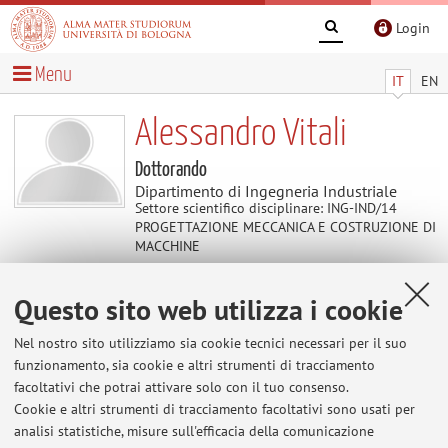
Login
Menu
IT
EN
Alessandro Vitali
Dottorando
Dipartimento di Ingegneria Industriale
Settore scientifico disciplinare: ING-IND/14
PROGETTAZIONE MECCANICA E COSTRUZIONE DI
MACCHINE
Questo sito web utilizza i cookie
Contatti
Nel nostro sito utilizziamo sia cookie tecnici necessari per il suo
E-mail:
a.vitali@unibo.it
funzionamento, sia cookie e altri strumenti di tracciamento
facoltativi che potrai attivare solo con il tuo consenso.
Cookie e altri strumenti di tracciamento facoltativi sono usati per
analisi statistiche, misure sull'efficacia della comunicazione
Dipartimento di Ingegneria Industriale