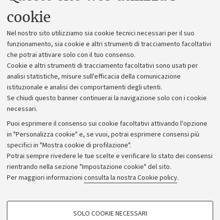
Uffici dell'amministrazione generale
cookie
Lavora con noi
Nel nostro sito utilizziamo sia cookie tecnici necessari per il suo
Alumni community
funzionamento, sia cookie e altri strumenti di tracciamento facoltativi
che potrai attivare solo con il tuo consenso.
Piano strategico
Cookie e altri strumenti di tracciamento facoltativi sono usati per
Bilanci
analisi statistiche, misure sull'efficacia della comunicazione
istituzionale e analisi dei comportamenti degli utenti.
Donazioni e 5x1000
Se chiudi questo banner continuerai la navigazione solo con i cookie
Merchandising - UniboStore
necessari.
Bandi, gare e concorsi
Puoi esprimere il consenso sui cookie facoltativi attivando l'opzione
in "Personalizza cookie" e, se vuoi, potrai esprimere consensi più
Albo online
specifici in "Mostra cookie di profilazione".
Amministrazione trasparente
Potrai sempre rivedere le tue scelte e verificare lo stato dei consensi
rientrando nella sezione "Impostazione cookie" del sito.
Atti di notifica
Per maggiori informazioni
consulta la nostra Cookie policy
.
Informazioni sul sito e accessibilità
Dichiarazione di accessibilità
COOKIE DI PROFILAZIONE - FACOLTATIVI
SOLO COOKIE NECESSARI
Privacy e note legali