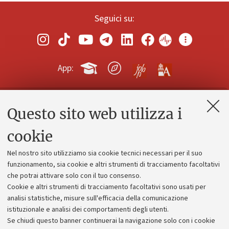
Seguici su:
App:
Questo sito web utilizza i
Contatti e PEC
Uffici dell'amministrazione generale
cookie
Lavora con noi
Nel nostro sito utilizziamo sia cookie tecnici necessari per il suo
Alumni community
funzionamento, sia cookie e altri strumenti di tracciamento facoltativi
che potrai attivare solo con il tuo consenso.
Piano strategico
Cookie e altri strumenti di tracciamento facoltativi sono usati per
Bilanci
analisi statistiche, misure sull'efficacia della comunicazione
istituzionale e analisi dei comportamenti degli utenti.
Donazioni e 5x1000
Se chiudi questo banner continuerai la navigazione solo con i cookie
Merchandising - UniboStore