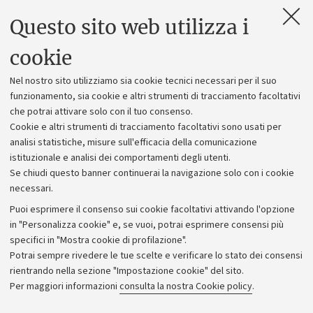
Questo sito web utilizza i
Contatti e PEC
Uffici dell'amministrazione generale
cookie
Lavora con noi
Nel nostro sito utilizziamo sia cookie tecnici necessari per il suo
Alumni community
funzionamento, sia cookie e altri strumenti di tracciamento facoltativi
che potrai attivare solo con il tuo consenso.
Piano strategico
Cookie e altri strumenti di tracciamento facoltativi sono usati per
Bilanci
analisi statistiche, misure sull'efficacia della comunicazione
istituzionale e analisi dei comportamenti degli utenti.
Donazioni e 5x1000
Se chiudi questo banner continuerai la navigazione solo con i cookie
Merchandising - UniboStore
necessari.
Bandi, gare e concorsi
Puoi esprimere il consenso sui cookie facoltativi attivando l'opzione
in "Personalizza cookie" e, se vuoi, potrai esprimere consensi più
Albo online
specifici in "Mostra cookie di profilazione".
Amministrazione trasparente
Potrai sempre rivedere le tue scelte e verificare lo stato dei consensi
rientrando nella sezione "Impostazione cookie" del sito.
Atti di notifica
Per maggiori informazioni
consulta la nostra Cookie policy
.
Informazioni sul sito e accessibilità