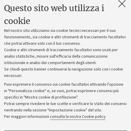
Questo sito web utilizza i
Contatti e PEC
Uffici dell'amministrazione generale
cookie
Lavora con noi
Nel nostro sito utilizziamo sia cookie tecnici necessari per il suo
Alumni community
funzionamento, sia cookie e altri strumenti di tracciamento facoltativi
che potrai attivare solo con il tuo consenso.
Piano strategico
Cookie e altri strumenti di tracciamento facoltativi sono usati per
Bilanci
analisi statistiche, misure sull'efficacia della comunicazione
istituzionale e analisi dei comportamenti degli utenti.
Donazioni e 5x1000
Se chiudi questo banner continuerai la navigazione solo con i cookie
Merchandising - UniboStore
necessari.
Bandi, gare e concorsi
Puoi esprimere il consenso sui cookie facoltativi attivando l'opzione
in "Personalizza cookie" e, se vuoi, potrai esprimere consensi più
Albo online
specifici in "Mostra cookie di profilazione".
Amministrazione trasparente
Potrai sempre rivedere le tue scelte e verificare lo stato dei consensi
rientrando nella sezione "Impostazione cookie" del sito.
Atti di notifica
Per maggiori informazioni
consulta la nostra Cookie policy
.
Informazioni sul sito e accessibilità