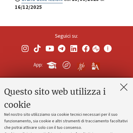
16/12/2025
Seguici su:
App:
Questo sito web utilizza i
Contatti e PEC
Uffici dell'amministrazione generale
cookie
Lavora con noi
Nel nostro sito utilizziamo sia cookie tecnici necessari per il suo
Alumni community
funzionamento, sia cookie e altri strumenti di tracciamento facoltativi
che potrai attivare solo con il tuo consenso.
Piano strategico