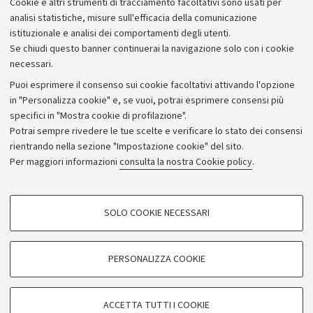
Cookie e altri strumenti di tracciamento facoltativi sono usati per
Bilanci
analisi statistiche, misure sull'efficacia della comunicazione
istituzionale e analisi dei comportamenti degli utenti.
Donazioni e 5x1000
Se chiudi questo banner continuerai la navigazione solo con i cookie
Merchandising - UniboStore
necessari.
Bandi, gare e concorsi
Puoi esprimere il consenso sui cookie facoltativi attivando l'opzione
in "Personalizza cookie" e, se vuoi, potrai esprimere consensi più
Albo online
specifici in "Mostra cookie di profilazione".
Amministrazione trasparente
Potrai sempre rivedere le tue scelte e verificare lo stato dei consensi
rientrando nella sezione "Impostazione cookie" del sito.
Atti di notifica
Per maggiori informazioni
consulta la nostra Cookie policy
.
Informazioni sul sito e accessibilità
Dichiarazione di accessibilità
COOKIE DI PROFILAZIONE - FACOLTATIVI
SOLO COOKIE NECESSARI
Privacy e note legali
Si tratta di cookie utilizzati per analizzare le caratteristiche della navigazione
degli utenti, creare profili in base al loro comportamento sul sito, per analisi
Impostazioni Cookie
di marketing.
PERSONALIZZA COOKIE
Mostra cookie di profilazione
©Copyright 2026 - ALMA MATER STUDIORUM - Università di
Google/Youtube Video
COOKIE TECNICI - NECESSARI
Bologna - Via Zamboni,
33 - 40126
Bologna - PI:
01131710376
ACCETTA TUTTI I COOKIE