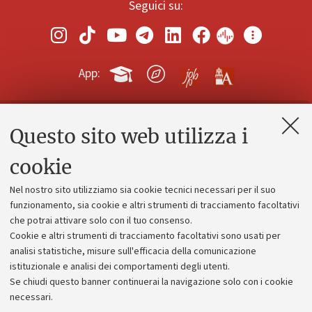
Seguici su:
App:
Questo sito web utilizza i
Contatti e PEC
Uffici dell'amministrazione generale
cookie
Lavora con noi
Nel nostro sito utilizziamo sia cookie tecnici necessari per il suo
Alumni community
funzionamento, sia cookie e altri strumenti di tracciamento facoltativi
che potrai attivare solo con il tuo consenso.
Piano strategico
Cookie e altri strumenti di tracciamento facoltativi sono usati per
Bilanci
analisi statistiche, misure sull'efficacia della comunicazione
istituzionale e analisi dei comportamenti degli utenti.
Donazioni e 5x1000
Se chiudi questo banner continuerai la navigazione solo con i cookie
Merchandising - UniboStore
necessari.