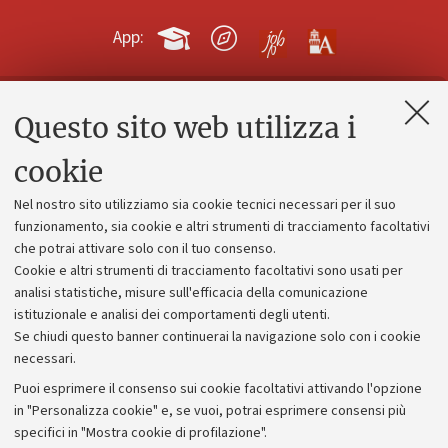
App:
Questo sito web utilizza i
Contatti e PEC
Uffici dell'amministrazione generale
cookie
Lavora con noi
Nel nostro sito utilizziamo sia cookie tecnici necessari per il suo
Alumni community
funzionamento, sia cookie e altri strumenti di tracciamento facoltativi
che potrai attivare solo con il tuo consenso.
Piano strategico
Cookie e altri strumenti di tracciamento facoltativi sono usati per
Bilanci
analisi statistiche, misure sull'efficacia della comunicazione
istituzionale e analisi dei comportamenti degli utenti.
Donazioni e 5x1000
Se chiudi questo banner continuerai la navigazione solo con i cookie
Merchandising - UniboStore
necessari.
Bandi, gare e concorsi
Puoi esprimere il consenso sui cookie facoltativi attivando l'opzione
in "Personalizza cookie" e, se vuoi, potrai esprimere consensi più
Albo online
specifici in "Mostra cookie di profilazione".