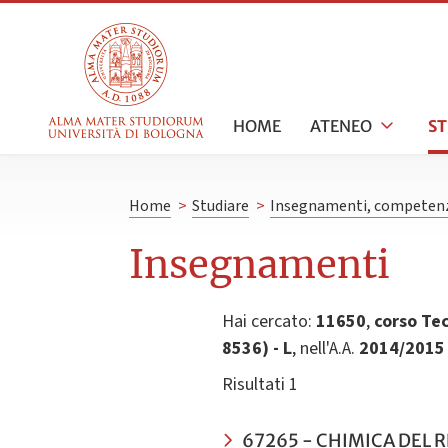
HOME
ATENEO
S
Home
>
Studiare
>
Insegnamenti, competenz
Insegnamenti
Hai cercato:
11650
,
corso Tec
8536) - L
, nell'A.A.
2014/2015
Risultati 1
67265 - CHIMICA DEL R