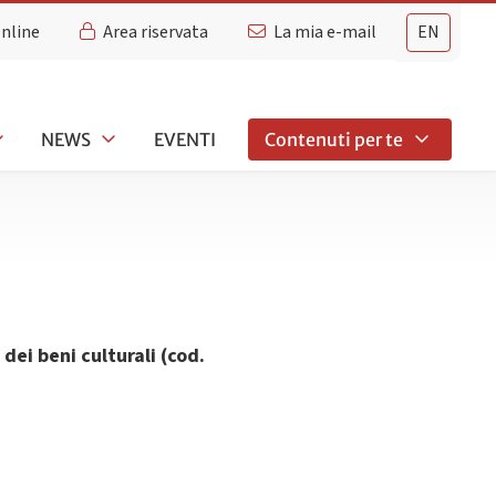
Online
Area riservata
La mia e-mail
EN
NEWS
EVENTI
Contenuti per te
dei beni culturali (cod.