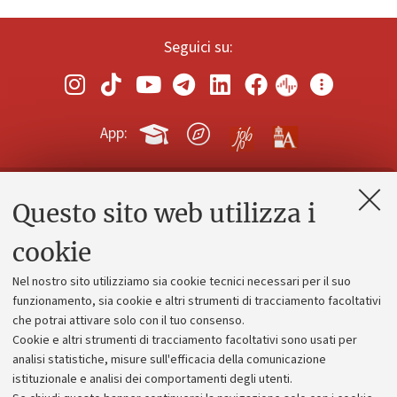
Seguici su:
App:
Questo sito web utilizza i
Contatti e PEC
Uffici dell'amministrazione generale
cookie
Lavora con noi
Nel nostro sito utilizziamo sia cookie tecnici necessari per il suo
Alumni community
funzionamento, sia cookie e altri strumenti di tracciamento facoltativi
che potrai attivare solo con il tuo consenso.
Piano strategico
Cookie e altri strumenti di tracciamento facoltativi sono usati per
Bilanci
analisi statistiche, misure sull'efficacia della comunicazione
istituzionale e analisi dei comportamenti degli utenti.
Donazioni e 5x1000