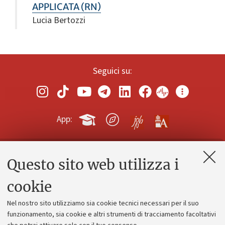
APPLICATA (RN)
Lucia Bertozzi
Seguici su:
App:
Questo sito web utilizza i
Contatti e PEC
Uffici dell'amministrazione generale
cookie
Lavora con noi
Nel nostro sito utilizziamo sia cookie tecnici necessari per il suo
Alumni community
funzionamento, sia cookie e altri strumenti di tracciamento facoltativi