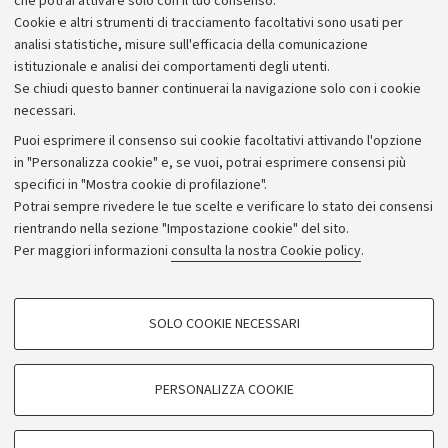
che potrai attivare solo con il tuo consenso.
Piano strategico
Cookie e altri strumenti di tracciamento facoltativi sono usati per
Bilanci
analisi statistiche, misure sull'efficacia della comunicazione
istituzionale e analisi dei comportamenti degli utenti.
Donazioni e 5x1000
Se chiudi questo banner continuerai la navigazione solo con i cookie
Merchandising - UniboStore
necessari.
Bandi, gare e concorsi
Puoi esprimere il consenso sui cookie facoltativi attivando l'opzione
in "Personalizza cookie" e, se vuoi, potrai esprimere consensi più
Albo online
specifici in "Mostra cookie di profilazione".
Amministrazione trasparente
Potrai sempre rivedere le tue scelte e verificare lo stato dei consensi
rientrando nella sezione "Impostazione cookie" del sito.
Atti di notifica
Per maggiori informazioni
consulta la nostra Cookie policy
.
Informazioni sul sito e accessibilità
Dichiarazione di accessibilità
COOKIE DI PROFILAZIONE - FACOLTATIVI
SOLO COOKIE NECESSARI
Privacy e note legali
Si tratta di cookie utilizzati per analizzare le caratteristiche della navigazione
degli utenti, creare profili in base al loro comportamento sul sito, per analisi
Impostazioni Cookie
di marketing.
PERSONALIZZA COOKIE
Mostra cookie di profilazione
©Copyright 2026 - ALMA MATER STUDIORUM - Università di
Google/Youtube Video