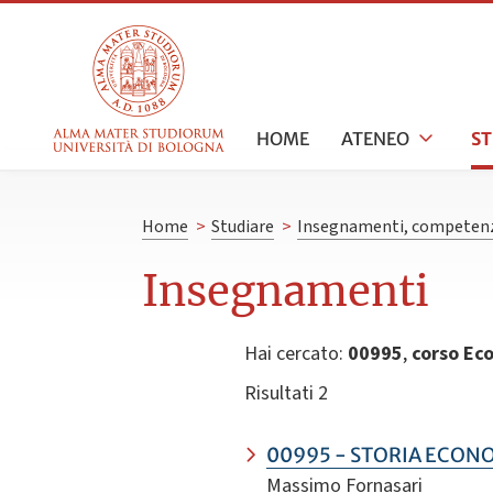
HOME
ATENEO
S
Home
>
Studiare
>
Insegnamenti, competenz
Insegnamenti
Hai cercato:
00995
,
corso Ec
Risultati 2
00995 - STORIA ECON
Massimo Fornasari