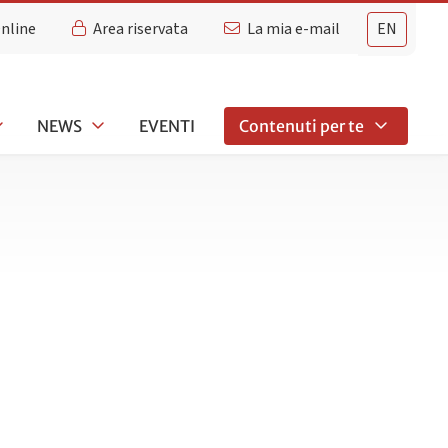
Online
Area riservata
La mia e-mail
EN
NEWS
EVENTI
Contenuti per te