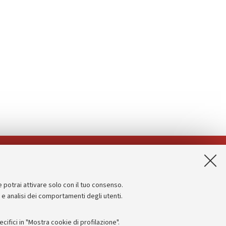
App:
e potrai attivare solo con il tuo consenso.
Informazioni sul sito e accessibilità
e e analisi dei comportamenti degli utenti.
Dichiarazione di accessibilità
ifici in "Mostra cookie di profilazione".