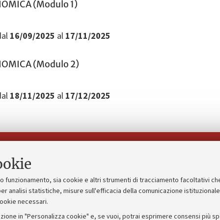
OMICA (Modulo 1)
al
16/09/2025
al
17/11/2025
OMICA (Modulo 2)
al
18/11/2025
al
17/12/2025
Seguici su:
ookie
suo funzionamento, sia cookie e altri strumenti di tracciamento facoltativi ch
gico
Bandi, gare e concorsi
er analisi statistiche, misure sull'efficacia della comunicazione istituzional
cookie necessari.
Albo online
zione in "Personalizza cookie" e, se vuoi, potrai esprimere consensi più spec