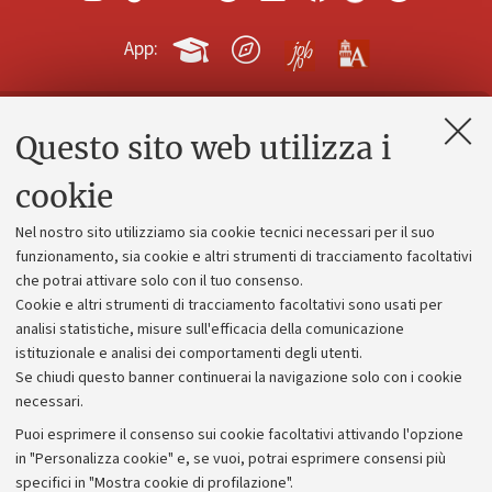
App:
Questo sito web utilizza i
Contatti e PEC
Uffici dell'amministrazione generale
cookie
Lavora con noi
Nel nostro sito utilizziamo sia cookie tecnici necessari per il suo
Alumni community
funzionamento, sia cookie e altri strumenti di tracciamento facoltativi
che potrai attivare solo con il tuo consenso.
Piano strategico
Cookie e altri strumenti di tracciamento facoltativi sono usati per
Bilanci
analisi statistiche, misure sull'efficacia della comunicazione
istituzionale e analisi dei comportamenti degli utenti.
Donazioni e 5x1000
Se chiudi questo banner continuerai la navigazione solo con i cookie
Merchandising - UniboStore
necessari.
Bandi, gare e concorsi
Puoi esprimere il consenso sui cookie facoltativi attivando l'opzione
in "Personalizza cookie" e, se vuoi, potrai esprimere consensi più
Albo online
specifici in "Mostra cookie di profilazione".