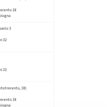
trecento 18
Bologna
uasto 3
ni 32
a
ni 32
a
ntotrecento, 18)
trecento 18
Bologna