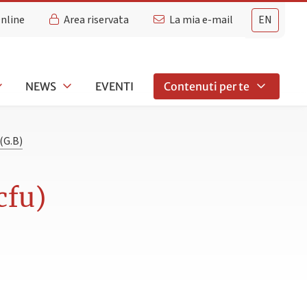
Online
Area riservata
La mia e-mail
EN
NEWS
EVENTI
Contenuti per te
(G.B)
cfu)