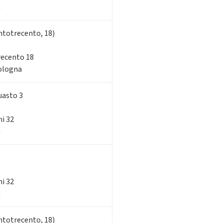
a
ntotrecento, 18)
trecento 18
Bologna
uasto 3
ni 32
a
ni 32
a
ntotrecento, 18)