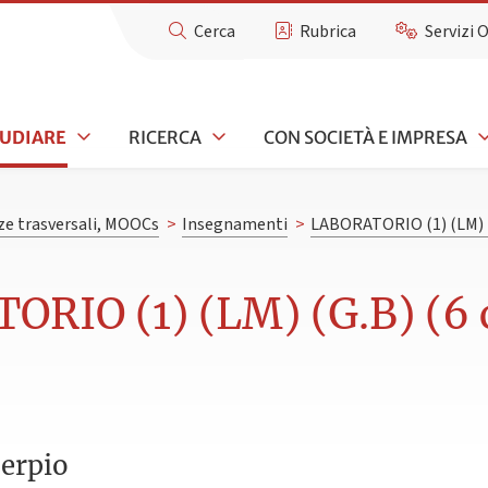
Cerca
Rubrica
Servizi 
TUDIARE
RICERCA
CON SOCIETÀ E IMPRESA
e trasversali, MOOCs
>
Insegnamenti
>
LABORATORIO (1) (LM) 
RIO (1) (LM) (G.B) (6 
serpio