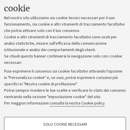
Uffici dell'amministrazione generale
cookie
Lavora con noi
Nel nostro sito utilizziamo sia cookie tecnici necessari per il suo
Alumni community
funzionamento, sia cookie e altri strumenti di tracciamento facoltativi
che potrai attivare solo con il tuo consenso.
Piano strategico
Cookie e altri strumenti di tracciamento facoltativi sono usati per
Bilanci
analisi statistiche, misure sull'efficacia della comunicazione
istituzionale e analisi dei comportamenti degli utenti.
Donazioni e 5x1000
Se chiudi questo banner continuerai la navigazione solo con i cookie
Merchandising - UniboStore
necessari.
Bandi, gare e concorsi
Puoi esprimere il consenso sui cookie facoltativi attivando l'opzione
in "Personalizza cookie" e, se vuoi, potrai esprimere consensi più
Albo online
specifici in "Mostra cookie di profilazione".
Amministrazione trasparente
Potrai sempre rivedere le tue scelte e verificare lo stato dei consensi
rientrando nella sezione "Impostazione cookie" del sito.
Atti di notifica
Per maggiori informazioni
consulta la nostra Cookie policy
.
Informazioni sul sito e accessibilità
Dichiarazione di accessibilità
COOKIE DI PROFILAZIONE - FACOLTATIVI
SOLO COOKIE NECESSARI
Privacy e note legali
Si tratta di cookie utilizzati per analizzare le caratteristiche della navigazione