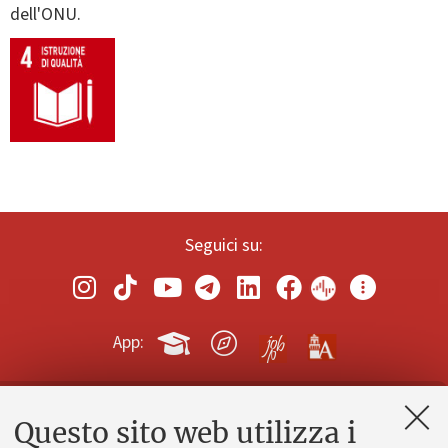
dell'ONU.
Seguici su:
App:
Questo sito web utilizza i
Contatti e PEC