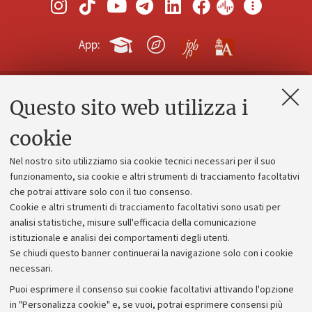
App:
Questo sito web utilizza i
Contatti e PEC
Uffici dell'amministrazione generale
cookie
Lavora con noi
Nel nostro sito utilizziamo sia cookie tecnici necessari per il suo
Alumni community
funzionamento, sia cookie e altri strumenti di tracciamento facoltativi
che potrai attivare solo con il tuo consenso.
Piano strategico
Cookie e altri strumenti di tracciamento facoltativi sono usati per
Bilanci
analisi statistiche, misure sull'efficacia della comunicazione
istituzionale e analisi dei comportamenti degli utenti.
Donazioni e 5x1000
Se chiudi questo banner continuerai la navigazione solo con i cookie
Merchandising - UniboStore
necessari.
Bandi, gare e concorsi
Puoi esprimere il consenso sui cookie facoltativi attivando l'opzione
in "Personalizza cookie" e, se vuoi, potrai esprimere consensi più
Albo online