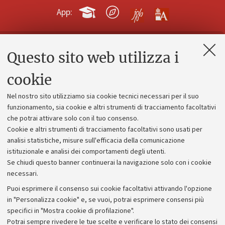
App:
Questo sito web utilizza i
Contatti e PEC
Uffici dell'amministrazione generale
cookie
Lavora con noi
Nel nostro sito utilizziamo sia cookie tecnici necessari per il suo
Alumni community
funzionamento, sia cookie e altri strumenti di tracciamento facoltativi
che potrai attivare solo con il tuo consenso.
Piano strategico
Cookie e altri strumenti di tracciamento facoltativi sono usati per
Bilanci
analisi statistiche, misure sull'efficacia della comunicazione
istituzionale e analisi dei comportamenti degli utenti.
Donazioni e 5x1000
Se chiudi questo banner continuerai la navigazione solo con i cookie
Merchandising - UniboStore
necessari.
Bandi, gare e concorsi
Puoi esprimere il consenso sui cookie facoltativi attivando l'opzione
in "Personalizza cookie" e, se vuoi, potrai esprimere consensi più
Albo online
specifici in "Mostra cookie di profilazione".
Amministrazione trasparente
Potrai sempre rivedere le tue scelte e verificare lo stato dei consensi