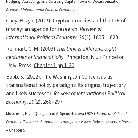
Nudging, Attracting, and Coercing Capital Towards Decarbonization'.
Review of International Political Economy
.
Chey, H. kyu. (2022). Cryptocurrencies and the IPE of
money: an agenda for research.
Review of
International Political Economy
,
30
(4), 1605–1620.
Reinhart, C. M. (2009)
This time is different: eight
centuries of financial folly
. Princeton, N.J.: Princeton
Univ. Press,
Chapter 1 pp.1-20
Babb, S. (2012). The Washington Consensus as
transnational policy paradigm: Its origins, trajectory
and likely successor.
Review of International Political
Economy
,
20
(2), 268–297.
Moschella, M., L. Quaglia and A. Spendzharova (2023).
European Political
Economy. Theoretical approaches and policy issues,
Oxford University Press
–
Chapter 5