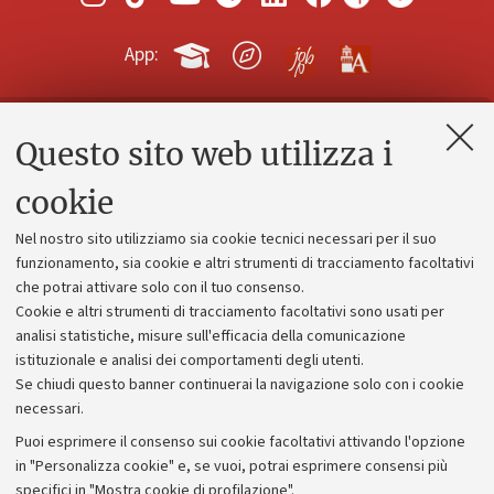
App:
Questo sito web utilizza i
Contatti e PEC
Uffici dell'amministrazione generale
cookie
Lavora con noi
Nel nostro sito utilizziamo sia cookie tecnici necessari per il suo
Alumni community
funzionamento, sia cookie e altri strumenti di tracciamento facoltativi
che potrai attivare solo con il tuo consenso.
Piano strategico
Cookie e altri strumenti di tracciamento facoltativi sono usati per
Bilanci
analisi statistiche, misure sull'efficacia della comunicazione
istituzionale e analisi dei comportamenti degli utenti.
Donazioni e 5x1000
Se chiudi questo banner continuerai la navigazione solo con i cookie
Merchandising - UniboStore
necessari.
Bandi, gare e concorsi
Puoi esprimere il consenso sui cookie facoltativi attivando l'opzione
in "Personalizza cookie" e, se vuoi, potrai esprimere consensi più
Albo online
specifici in "Mostra cookie di profilazione".