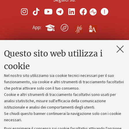
App:
Questo sito web utilizza i
Contatti e PEC
Uffici dell'amministrazione generale
cookie
Lavora con noi
Nel nostro sito utilizziamo sia cookie tecnici necessari per il suo
Alumni community
funzionamento, sia cookie e altri strumenti di tracciamento facoltativi
che potrai attivare solo con il tuo consenso.
Piano strategico
Cookie e altri strumenti di tracciamento facoltativi sono usati per
Bilanci
analisi statistiche, misure sull'efficacia della comunicazione
istituzionale e analisi dei comportamenti degli utenti.
Donazioni e 5x1000
Se chiudi questo banner continuerai la navigazione solo con i cookie
Merchandising - UniboStore
necessari.
Bandi, gare e concorsi
Puoi esprimere il consenso sui cookie facoltativi attivando l'opzione