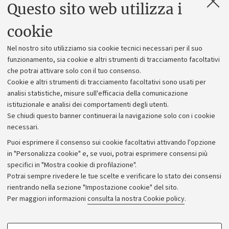
Questo sito web utilizza i
Contatti e PEC
Uffici dell'amministrazione generale
cookie
Lavora con noi
Nel nostro sito utilizziamo sia cookie tecnici necessari per il suo
Alumni community
funzionamento, sia cookie e altri strumenti di tracciamento facoltativi
che potrai attivare solo con il tuo consenso.
Piano strategico
Cookie e altri strumenti di tracciamento facoltativi sono usati per
Bilanci
analisi statistiche, misure sull'efficacia della comunicazione
istituzionale e analisi dei comportamenti degli utenti.
Donazioni e 5x1000
Se chiudi questo banner continuerai la navigazione solo con i cookie
Merchandising - UniboStore
necessari.
Bandi, gare e concorsi
Puoi esprimere il consenso sui cookie facoltativi attivando l'opzione
in "Personalizza cookie" e, se vuoi, potrai esprimere consensi più
Albo online
specifici in "Mostra cookie di profilazione".
Amministrazione trasparente
Potrai sempre rivedere le tue scelte e verificare lo stato dei consensi
rientrando nella sezione "Impostazione cookie" del sito.
Atti di notifica
Per maggiori informazioni
consulta la nostra Cookie policy
.
Informazioni sul sito e accessibilità
Dichiarazione di accessibilità
COOKIE DI PROFILAZIONE - FACOLTATIVI