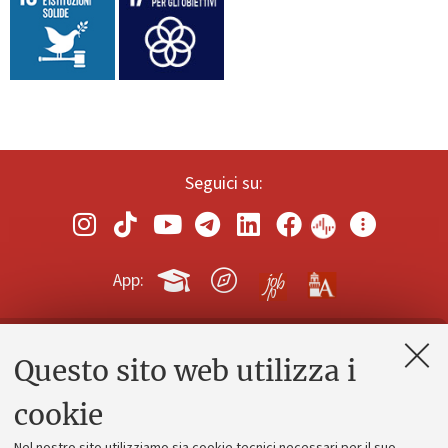
Seguici su:
App:
Questo sito web utilizza i
Contatti e PEC
Uffici dell'amministrazione generale
cookie
Lavora con noi