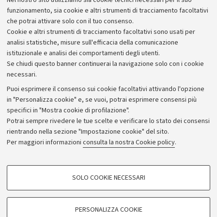
Nel nostro sito utilizziamo sia cookie tecnici necessari per il suo
Alumni community
funzionamento, sia cookie e altri strumenti di tracciamento facoltativi
che potrai attivare solo con il tuo consenso.
Piano strategico
Cookie e altri strumenti di tracciamento facoltativi sono usati per
Bilanci
analisi statistiche, misure sull'efficacia della comunicazione
istituzionale e analisi dei comportamenti degli utenti.
Donazioni e 5x1000
Se chiudi questo banner continuerai la navigazione solo con i cookie
Merchandising - UniboStore
necessari.
Bandi, gare e concorsi
Puoi esprimere il consenso sui cookie facoltativi attivando l'opzione
in "Personalizza cookie" e, se vuoi, potrai esprimere consensi più
Albo online
specifici in "Mostra cookie di profilazione".
Amministrazione trasparente
Potrai sempre rivedere le tue scelte e verificare lo stato dei consensi
rientrando nella sezione "Impostazione cookie" del sito.
Atti di notifica
Per maggiori informazioni
consulta la nostra Cookie policy
.
Informazioni sul sito e accessibilità
Dichiarazione di accessibilità
COOKIE DI PROFILAZIONE - FACOLTATIVI
SOLO COOKIE NECESSARI
Privacy e note legali
Si tratta di cookie utilizzati per analizzare le caratteristiche della navigazione
degli utenti, creare profili in base al loro comportamento sul sito, per analisi
Impostazioni Cookie
di marketing.
PERSONALIZZA COOKIE
Mostra cookie di profilazione