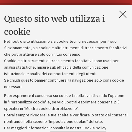
Questo sito web utilizza i
Contatti e PEC
Uffici dell'amministrazione generale
cookie
Lavora con noi
Nel nostro sito utilizziamo sia cookie tecnici necessari per il suo
Alumni community
funzionamento, sia cookie e altri strumenti di tracciamento facoltativi
che potrai attivare solo con il tuo consenso.
Piano strategico
Cookie e altri strumenti di tracciamento facoltativi sono usati per
Bilanci
analisi statistiche, misure sull'efficacia della comunicazione
istituzionale e analisi dei comportamenti degli utenti.
Donazioni e 5x1000
Se chiudi questo banner continuerai la navigazione solo con i cookie
Merchandising - UniboStore
necessari.
Bandi, gare e concorsi
Puoi esprimere il consenso sui cookie facoltativi attivando l'opzione
in "Personalizza cookie" e, se vuoi, potrai esprimere consensi più
Albo online
specifici in "Mostra cookie di profilazione".
Amministrazione trasparente
Potrai sempre rivedere le tue scelte e verificare lo stato dei consensi
rientrando nella sezione "Impostazione cookie" del sito.
Atti di notifica
Per maggiori informazioni
consulta la nostra Cookie policy
.