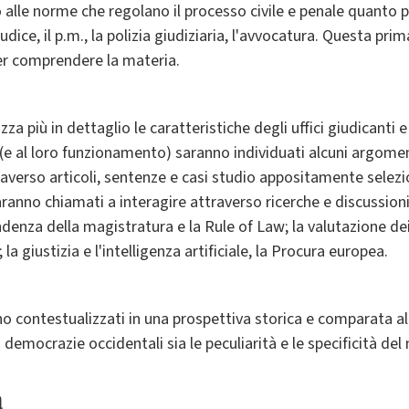
lle norme che regolano il processo civile e penale quanto piu
udice, il p.m., la polizia giudiziaria, l'avvocatura. Questa prim
per comprendere la materia.
za più in dettaglio le caratteristiche degli uffici giudicanti e
ci (e al loro funzionamento) saranno individuati alcuni argomen
averso articoli, sentenze e casi studio appositamente selezi
ranno chiamati a interagire attraverso ricerche e discussioni
ndenza della magistratura e la Rule of Law; la valutazione de
; la giustizia e l'intelligenza artificiale, la Procura europea.
 contestualizzati in una prospettiva storica e comparata al f
i democrazie occidentali sia le peculiarità e le specificità del
a