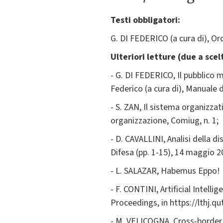
Testi obbligatori:
G. DI FEDERICO (a cura di), Or
Ulteriori letture (due a scel
- G. DI FEDERICO, Il pubblico m
Federico (a cura di), Manuale
- S. ZAN, Il sistema organizzati
organizzazione, Comiug, n. 1;
- D. CAVALLINI, Analisi della di
Difesa (pp. 1-15), 14 maggio 2
- L. SALAZAR, Habemus Eppo! La
- F. CONTINI, Artificial Intel
Proceedings, in https://lthj.q
- M. VELICOGNA, Cross-border d