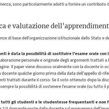
perienza, sono particolarmente adatti a fornire un contributo
ica e valutazione dell'apprendimen
nze di base dell'organizzazione istituzionale dello Stato e de
ti è data la possibilità di sostituire l'esame orale con 
aborazione personale e originale degli argomenti trattati a 
agine. Il paper viene discusso oralmente con la docente in o
la docente qualche giorno prima della data dell'appello di rif
nti trattati durante il corso. Se il voto ottenuto dopo la dis
sempre la possibilità di sostenere l'esame orale (su tutto il
 tutti gli studenti e le studentesse frequentanti e non f
 2/3 domande poste dalla docente sul programma dell'ins