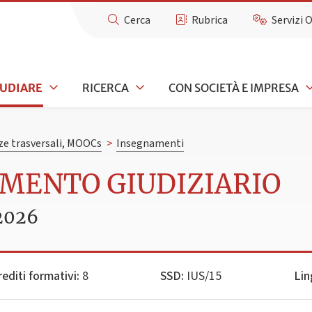
Cerca
Rubrica
Servizi 
TUDIARE
RICERCA
CON SOCIETÀ E IMPRESA
e trasversali, MOOCs
>
Insegnamenti
AMENTO GIUDIZIARIO
2026
rediti formativi:
8
SSD:
IUS/15
Lin