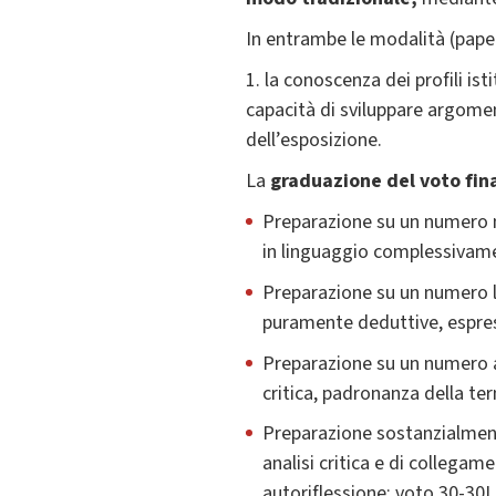
In entrambe le modalità (pape
1. la conoscenza dei profili ist
capacità di sviluppare argoment
dell’esposizione.
La
graduazione del voto fin
Preparazione su un numero mo
in linguaggio complessivame
Preparazione su un numero li
puramente deduttive, espres
Preparazione su un numero a
critica, padronanza della te
Preparazione sostanzialment
analisi critica e di collega
autoriflessione: voto 30-30L