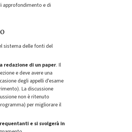
 di approfondimento e di
to
l sistema delle fonti del
la redazione di un paper
. Il
lezione e deve avere una
ccasione degli appelli d'esame
erimento). La discussione
cussione non è ritenuto
 programma) per migliorare il
requentanti e si svolgerà in
egnamento.