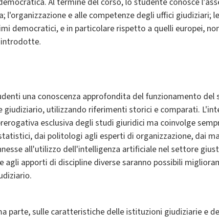
democratica. Al termine del corso, lo studente conosce l'as
lia; l'organizzazione e alle competenze degli uffici giudiziari;
gimi democratici, e in particolare rispetto a quelli europei, n
 introdotte.
studenti una conoscenza approfondita del funzionamento del s
e giudiziario, utilizzando riferimenti storici e comparati. L'i
rerogativa esclusiva degli studi giuridici ma coinvolge sempre
tatistici, dai politologi agli esperti di organizzazione, dai ma
esse all'utilizzo dell'intelligenza artificiale nel settore giust
e agli apporti di discipline diverse saranno possibili miglioram
diziario.
ma parte, sulle caratteristiche delle istituzioni giudiziarie e d