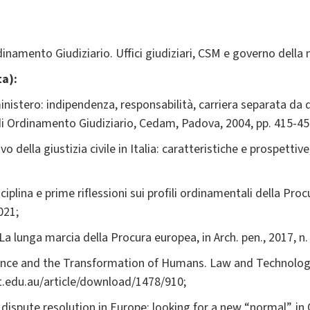
dinamento Giudiziario. Uffici giudiziari, CSM e governo della
ta):
inistero: indipendenza, responsabilità, carriera separata da qu
 di Ordinamento Giudiziario, Cedam, Padova, 2004, pp. 415-4
vo della giustizia civile in Italia: caratteristiche e prospettive
sciplina e prime riflessioni sui profili ordinamentali della Proc
021;
 lunga marcia della Procura europea, in Arch. pen., 2017, n. 
ligence and the Transformation of Humans. Law and Technology
ut.edu.au/article/download/1478/910;
ispute resolution in Europe: looking for a new “normal”, in