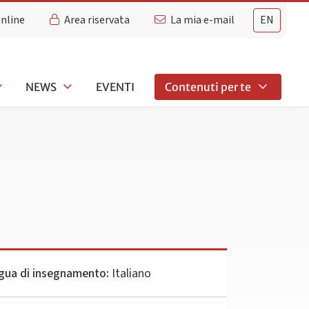
Online
Area riservata
La mia e-mail
EN
NEWS
EVENTI
Contenuti per te
gua di insegnamento:
Italiano