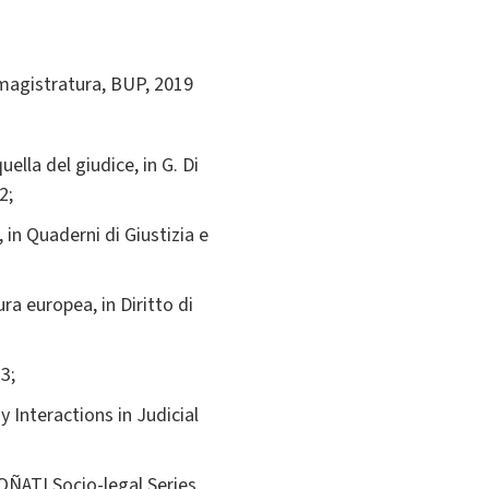
 magistratura, BUP, 2019
ella del giudice, in G. Di
52;
, in Quaderni di Giustizia e
ura europea, in Diritto di
3;
 Interactions in Judicial
 OÑATI Socio-legal Series