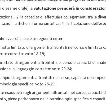
r o esame orale) la
valutazione prenderà in considerazio
ituzionali; 2. la capacità di effettuare collegamenti tra le div
azioni critiche in forma sintetica; 4. l’articolazione dell’esp
ale
avverrà in base ai seguenti criteri:
lto limitato di argomenti affrontati nel corso e limitata ca
nte corretto: voto 18-19;
mitato di argomenti affrontati nel corso e capacità di analis
sione in linguaggio corretto: voto 20-24;
mpio di argomenti affrontati nel corso, capacità di compier
rminologia specifica: voto 25-29;
e esaustiva sugli argomenti affrontati nel corso, capacità 
mento, piena padronanza della terminologia specifica e capac
.