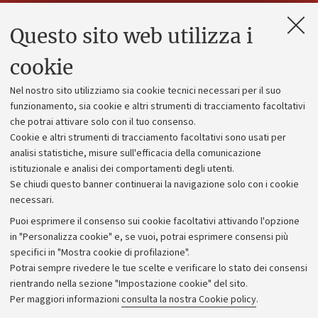
Questo sito web utilizza i
Contatti e PEC
Uffici dell'amministrazione generale
cookie
Lavora con noi
Nel nostro sito utilizziamo sia cookie tecnici necessari per il suo
Alumni community
funzionamento, sia cookie e altri strumenti di tracciamento facoltativi
che potrai attivare solo con il tuo consenso.
Piano strategico
Cookie e altri strumenti di tracciamento facoltativi sono usati per
Bilanci
analisi statistiche, misure sull'efficacia della comunicazione
istituzionale e analisi dei comportamenti degli utenti.
Donazioni e 5x1000
Se chiudi questo banner continuerai la navigazione solo con i cookie
Merchandising - UniboStore
necessari.
Bandi, gare e concorsi
Puoi esprimere il consenso sui cookie facoltativi attivando l'opzione
in "Personalizza cookie" e, se vuoi, potrai esprimere consensi più
Albo online
specifici in "Mostra cookie di profilazione".
Amministrazione trasparente
Potrai sempre rivedere le tue scelte e verificare lo stato dei consensi
rientrando nella sezione "Impostazione cookie" del sito.
Atti di notifica
Per maggiori informazioni
consulta la nostra Cookie policy
.
Informazioni sul sito e accessibilità