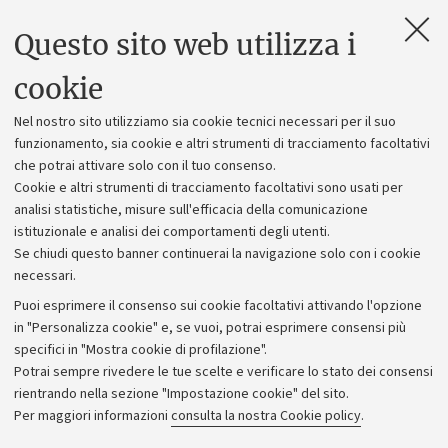
Questo sito web utilizza i
Contatti e PEC
Uffici dell'amministrazione generale
cookie
Lavora con noi
Nel nostro sito utilizziamo sia cookie tecnici necessari per il suo
Alumni community
funzionamento, sia cookie e altri strumenti di tracciamento facoltativi
che potrai attivare solo con il tuo consenso.
Piano strategico
Cookie e altri strumenti di tracciamento facoltativi sono usati per
Bilanci
analisi statistiche, misure sull'efficacia della comunicazione
istituzionale e analisi dei comportamenti degli utenti.
Donazioni e 5x1000
Se chiudi questo banner continuerai la navigazione solo con i cookie
Merchandising - UniboStore
necessari.
Bandi, gare e concorsi
Puoi esprimere il consenso sui cookie facoltativi attivando l'opzione
in "Personalizza cookie" e, se vuoi, potrai esprimere consensi più
Albo online
specifici in "Mostra cookie di profilazione".
Amministrazione trasparente
Potrai sempre rivedere le tue scelte e verificare lo stato dei consensi
rientrando nella sezione "Impostazione cookie" del sito.
Atti di notifica
Per maggiori informazioni
consulta la nostra Cookie policy
.
Informazioni sul sito e accessibilità