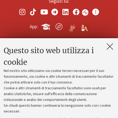
Seguici su:
App:
Questo sito web utilizza i
Contatti e PEC
Uffici dell'amministrazione generale
cookie
Lavora con noi
Nel nostro sito utilizziamo sia cookie tecnici necessari per il suo
Alumni community
funzionamento, sia cookie e altri strumenti di tracciamento facoltativi
che potrai attivare solo con il tuo consenso.
Piano strategico
Cookie e altri strumenti di tracciamento facoltativi sono usati per
Bilanci
analisi statistiche, misure sull'efficacia della comunicazione
istituzionale e analisi dei comportamenti degli utenti.
Donazioni e 5x1000
Se chiudi questo banner continuerai la navigazione solo con i cookie
Merchandising - UniboStore
necessari.