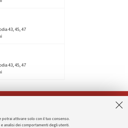
ni
lodia 43, 45, 47
ni
lodia 43, 45, 47
ni
App:
e potrai attivare solo con il tuo consenso.
Informazioni sul sito e accessibilità
e e analisi dei comportamenti degli utenti.