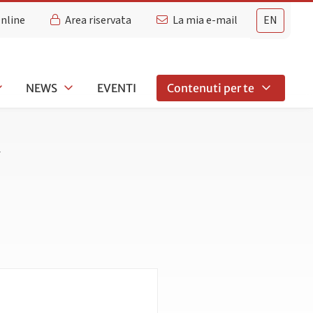
Online
Area riservata
La mia e-mail
EN
NEWS
EVENTI
Contenuti per te
E