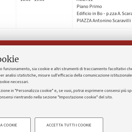
Piano Primo
Edificio in Bo - p.zza A. Scara
PIAZZA Antonino Scaravilli
Seguici su:
ookie
suo funzionamento, sia cookie e altri strumenti di tracciamento facoltativi ch
gico
Bandi, gare e concorsi
er analisi statistiche, misure sull'efficacia della comunicazione istituzional
cookie necessari.
Albo online
zione in "Personalizza cookie" e, se vuoi, potrai esprimere consensi più spec
 5x1000
Amministrazione trasparente
consensi rientrando nella sezione "Impostazione cookie" del sito.
ng - UniboStore
Atti di notifica
COOKIE TECNICI - NECESSAR
A COOKIE
ACCETTA TUTTI I COOKIE
gazione degli utenti, creare profili in
Si tratta di cookie tecnici utilizzati, a
IORUM - Università di Bologna - Via Zamboni,
33 - 40126
Bologna