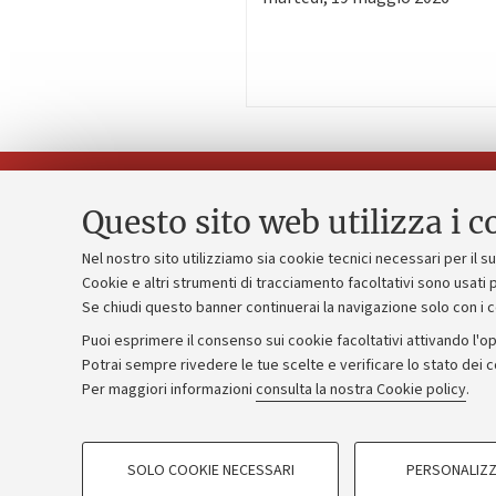
Questo sito web utilizza i c
Nel nostro sito utilizziamo sia cookie tecnici necessari per il 
Piano strate
Cookie e altri strumenti di tracciamento facoltativi sono usati p
Contatti e PEC
Se chiudi questo banner continuerai la navigazione solo con i 
Bilanci
Uffici dell'amministrazione generale
Puoi esprimere il consenso sui cookie facoltativi attivando l'op
Donazioni e
Lavora con noi
Potrai sempre rivedere le tue scelte e verificare lo stato dei 
Per maggiori informazioni
consulta la nostra Cookie policy
.
Merchandisi
Alumni community
COOKIE DI PROFILAZIONE - FACOLTATIVI
SOLO COOKIE NECESSARI
PERSONALIZZ
Si tratta di cookie utilizzati per analizzare le caratteristiche della navi
©Copyright 2026 - ALMA MATER STUD