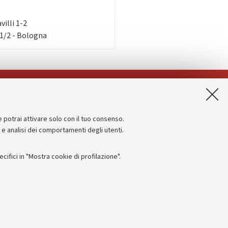
villi 1-2
 1/2 - Bologna
App:
e potrai attivare solo con il tuo consenso.
Informazioni sul sito e accessibilità
e e analisi dei comportamenti degli utenti.
Dichiarazione di accessibilità
ifici in "Mostra cookie di profilazione".
Privacy e note legali
Impostazioni Cookie
I
 titolo esemplificativo, per il corretto funzionamento del sito, salvare
 - PI:
01131710376
- CF:
80007010376