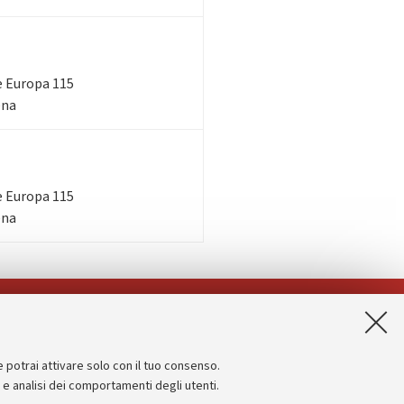
le Europa 115
ena
le Europa 115
ena
App:
e potrai attivare solo con il tuo consenso.
Informazioni sul sito e accessibilità
e e analisi dei comportamenti degli utenti.