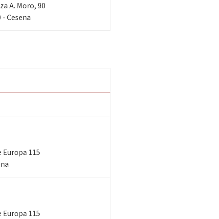
zza A. Moro, 90
 - Cesena
le Europa 115
ena
le Europa 115