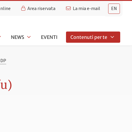
Online
Area riservata
La mia e-mail
EN
NEWS
EVENTI
Contenuti per te
EDP
u)