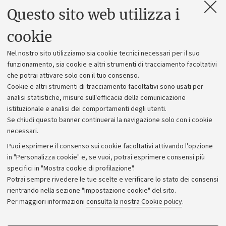
Questo sito web utilizza i
Contatti e PEC
Uffici dell'amministrazione generale
cookie
Lavora con noi
Nel nostro sito utilizziamo sia cookie tecnici necessari per il suo
Alumni community
funzionamento, sia cookie e altri strumenti di tracciamento facoltativi
che potrai attivare solo con il tuo consenso.
Piano strategico
Cookie e altri strumenti di tracciamento facoltativi sono usati per
Bilanci
analisi statistiche, misure sull'efficacia della comunicazione
istituzionale e analisi dei comportamenti degli utenti.
Donazioni e 5x1000
Se chiudi questo banner continuerai la navigazione solo con i cookie
Merchandising - UniboStore
necessari.
Bandi, gare e concorsi
Puoi esprimere il consenso sui cookie facoltativi attivando l'opzione
in "Personalizza cookie" e, se vuoi, potrai esprimere consensi più
Albo online
specifici in "Mostra cookie di profilazione".
Amministrazione trasparente
Potrai sempre rivedere le tue scelte e verificare lo stato dei consensi
rientrando nella sezione "Impostazione cookie" del sito.
Atti di notifica
Per maggiori informazioni
consulta la nostra Cookie policy
.
Informazioni sul sito e accessibilità