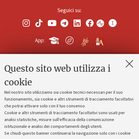
Seguici su:
App:
Questo sito web utilizza i
Contatti e PEC
Uffici dell'amministrazione generale
cookie
Lavora con noi
Nel nostro sito utilizziamo sia cookie tecnici necessari per il suo
Alumni community
funzionamento, sia cookie e altri strumenti di tracciamento facoltativi
che potrai attivare solo con il tuo consenso.
Piano strategico
Cookie e altri strumenti di tracciamento facoltativi sono usati per
Bilanci
analisi statistiche, misure sull'efficacia della comunicazione
istituzionale e analisi dei comportamenti degli utenti.
Donazioni e 5x1000
Se chiudi questo banner continuerai la navigazione solo con i cookie
Merchandising - UniboStore