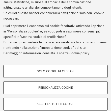
Bilanci
analisi statistiche, misure sull'efficacia della comunicazione
istituzionale e analisi dei comportamenti degli utenti.
Donazioni e 5x1000
Se chiudi questo banner continuerai la navigazione solo con i cookie
Merchandising - UniboStore
necessari.
Bandi, gare e concorsi
Puoi esprimere il consenso sui cookie facoltativi attivando l'opzione
in "Personalizza cookie" e, se vuoi, potrai esprimere consensi più
Albo online
specifici in "Mostra cookie di profilazione".
Amministrazione trasparente
Potrai sempre rivedere le tue scelte e verificare lo stato dei consensi
rientrando nella sezione "Impostazione cookie" del sito.
Atti di notifica
Per maggiori informazioni
consulta la nostra Cookie policy
.
Informazioni sul sito e accessibilità
Dichiarazione di accessibilità
COOKIE DI PROFILAZIONE - FACOLTATIVI
SOLO COOKIE NECESSARI
Privacy e note legali
Si tratta di cookie utilizzati per analizzare le caratteristiche della navigazione
degli utenti, creare profili in base al loro comportamento sul sito, per analisi
Impostazioni Cookie
di marketing.
PERSONALIZZA COOKIE
Mostra cookie di profilazione
©Copyright 2026 - ALMA MATER STUDIORUM - Università di
Google/Youtube Video
COOKIE TECNICI - NECESSARI
Bologna - Via Zamboni,
33 - 40126
Bologna - PI:
01131710376
ACCETTA TUTTI I COOKIE
Facebook
- CF:
80007010376