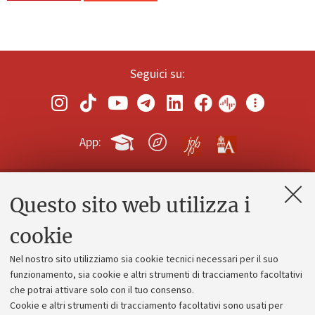
Seguici su:
App:
Questo sito web utilizza i
Contatti e PEC
Uffici dell'amministrazione generale
cookie
Lavora con noi
Nel nostro sito utilizziamo sia cookie tecnici necessari per il suo
Alumni community
funzionamento, sia cookie e altri strumenti di tracciamento facoltativi
che potrai attivare solo con il tuo consenso.
Piano strategico
Cookie e altri strumenti di tracciamento facoltativi sono usati per