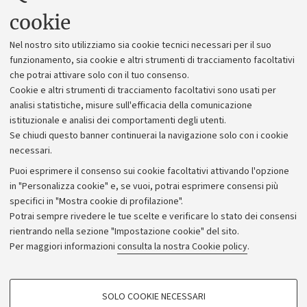
Uffici dell'amministrazione generale
cookie
Lavora con noi
Nel nostro sito utilizziamo sia cookie tecnici necessari per il suo
Alumni community
funzionamento, sia cookie e altri strumenti di tracciamento facoltativi
che potrai attivare solo con il tuo consenso.
Piano strategico
Cookie e altri strumenti di tracciamento facoltativi sono usati per
Bilanci
analisi statistiche, misure sull'efficacia della comunicazione
istituzionale e analisi dei comportamenti degli utenti.
Donazioni e 5x1000
Se chiudi questo banner continuerai la navigazione solo con i cookie
Merchandising - UniboStore
necessari.
Bandi, gare e concorsi
Puoi esprimere il consenso sui cookie facoltativi attivando l'opzione
in "Personalizza cookie" e, se vuoi, potrai esprimere consensi più
Albo online
specifici in "Mostra cookie di profilazione".
Amministrazione trasparente
Potrai sempre rivedere le tue scelte e verificare lo stato dei consensi
rientrando nella sezione "Impostazione cookie" del sito.
Atti di notifica
Per maggiori informazioni
consulta la nostra Cookie policy
.
Informazioni sul sito e accessibilità
Dichiarazione di accessibilità
COOKIE DI PROFILAZIONE - FACOLTATIVI
SOLO COOKIE NECESSARI
Privacy e note legali