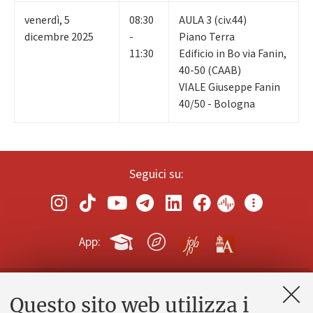
venerdì
,
5
08:30
AULA 3 (civ.44)
dicembre 2025
-
Piano Terra
11:30
Edificio in Bo via Fanin,
40-50 (CAAB)
VIALE Giuseppe Fanin
40/50 - Bologna
Seguici su:
App:
Questo sito web utilizza i
Contatti e PEC