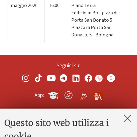
maggio 2026
16:00
Piano Terra
Edificio in Bo - p.zza di
Porta San Donato 5
Piazza di Porta San
Donato, 5 - Bologna
Seguici su:
App:
Questo sito web utilizza i
Contatti e PEC
Uffici dell'amministrazione generale
cookie