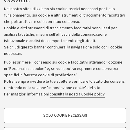
Lavora con noi
Nel nostro sito utilizziamo sia cookie tecnici necessari per il suo
Alumni community
funzionamento, sia cookie e altri strumenti di tracciamento facoltativi
che potrai attivare solo con il tuo consenso.
Piano strategico
Cookie e altri strumenti di tracciamento facoltativi sono usati per
Bilanci
analisi statistiche, misure sull'efficacia della comunicazione
istituzionale e analisi dei comportamenti degli utenti.
Donazioni e 5x1000
Se chiudi questo banner continuerai la navigazione solo con i cookie
Merchandising - UniboStore
necessari.
Bandi, gare e concorsi
Puoi esprimere il consenso sui cookie facoltativi attivando l'opzione
in "Personalizza cookie" e, se vuoi, potrai esprimere consensi più
Albo online
specifici in "Mostra cookie di profilazione".
Amministrazione trasparente
Potrai sempre rivedere le tue scelte e verificare lo stato dei consensi
rientrando nella sezione "Impostazione cookie" del sito.
Atti di notifica
Per maggiori informazioni
consulta la nostra Cookie policy
.
Informazioni sul sito e accessibilità
Dichiarazione di accessibilità
COOKIE DI PROFILAZIONE - FACOLTATIVI
SOLO COOKIE NECESSARI
Privacy e note legali
Si tratta di cookie utilizzati per analizzare le caratteristiche della navigazione
degli utenti, creare profili in base al loro comportamento sul sito, per analisi
Impostazioni Cookie