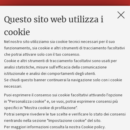
Questo sito web utilizza i
Contatti e PEC
Uffici dell'amministrazione generale
cookie
Lavora con noi
Nel nostro sito utilizziamo sia cookie tecnici necessari per il suo
Alumni community
funzionamento, sia cookie e altri strumenti di tracciamento facoltativi
che potrai attivare solo con il tuo consenso.
Piano strategico
Cookie e altri strumenti di tracciamento facoltativi sono usati per
Bilanci
analisi statistiche, misure sull'efficacia della comunicazione
istituzionale e analisi dei comportamenti degli utenti.
Donazioni e 5x1000
Se chiudi questo banner continuerai la navigazione solo con i cookie
Merchandising - UniboStore
necessari.
Bandi, gare e concorsi
Puoi esprimere il consenso sui cookie facoltativi attivando l'opzione
in "Personalizza cookie" e, se vuoi, potrai esprimere consensi più
Albo online
specifici in "Mostra cookie di profilazione".
Amministrazione trasparente
Potrai sempre rivedere le tue scelte e verificare lo stato dei consensi
rientrando nella sezione "Impostazione cookie" del sito.
Atti di notifica
Per maggiori informazioni
consulta la nostra Cookie policy
.