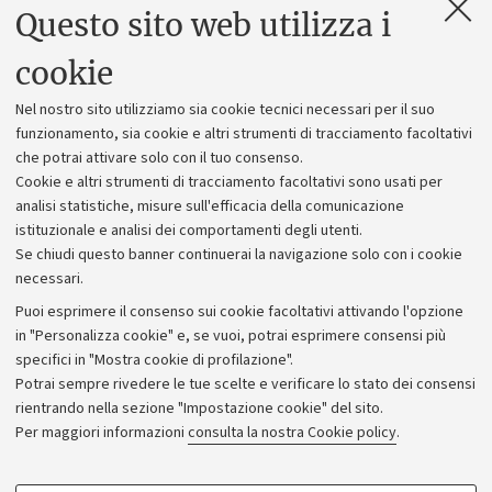
Questo sito web utilizza i
Contatti e PEC
Uffici dell'amministrazione generale
cookie
Lavora con noi
Nel nostro sito utilizziamo sia cookie tecnici necessari per il suo
Alumni community
funzionamento, sia cookie e altri strumenti di tracciamento facoltativi
che potrai attivare solo con il tuo consenso.
Piano strategico
Cookie e altri strumenti di tracciamento facoltativi sono usati per
Bilanci
analisi statistiche, misure sull'efficacia della comunicazione
istituzionale e analisi dei comportamenti degli utenti.
Donazioni e 5x1000
Se chiudi questo banner continuerai la navigazione solo con i cookie
Merchandising - UniboStore
necessari.
Bandi, gare e concorsi
Puoi esprimere il consenso sui cookie facoltativi attivando l'opzione
in "Personalizza cookie" e, se vuoi, potrai esprimere consensi più
Albo online
specifici in "Mostra cookie di profilazione".
Amministrazione trasparente
Potrai sempre rivedere le tue scelte e verificare lo stato dei consensi
rientrando nella sezione "Impostazione cookie" del sito.
Atti di notifica
Per maggiori informazioni
consulta la nostra Cookie policy
.
Informazioni sul sito e accessibilità
Dichiarazione di accessibilità